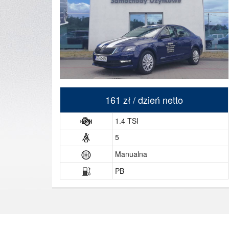
161 zł / dzień netto
1.4 TSI
5
Manualna
PB